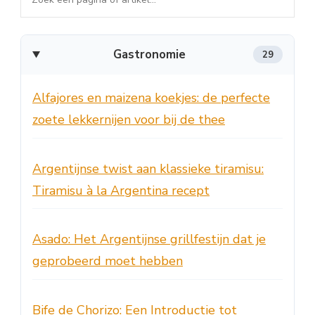
in
de
Gastronomie
29
sitemap
Alfajores en maizena koekjes: de perfecte
zoete lekkernijen voor bij de thee
Argentijnse twist aan klassieke tiramisu:
Tiramisu à la Argentina recept
Asado: Het Argentijnse grillfestijn dat je
geprobeerd moet hebben
Bife de Chorizo: Een Introductie tot