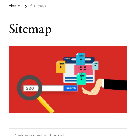
Home
Sitemap
Sitemap
Zoek