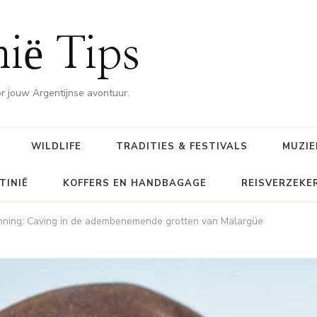
nië Tips
or jouw Argentijnse avontuur.
WILDLIFE
TRADITIES & FESTIVALS
MUZIE
TINIË
KOFFERS EN HANDBAGAGE
REISVERZEKE
enning: Caving in de adembenemende grotten van Malargüe