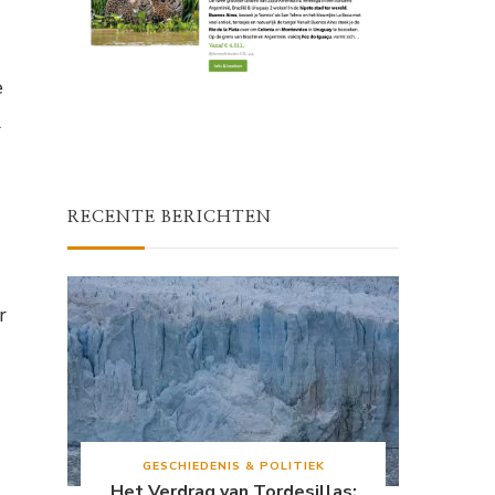
e
l
RECENTE BERICHTEN
r
GESCHIEDENIS & POLITIEK
Het Verdrag van Tordesillas: