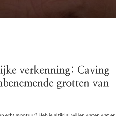
ijke verkenning: Caving
mbenemende grotten van
en echt avontuur? Heb je altijd al willen weten wat er