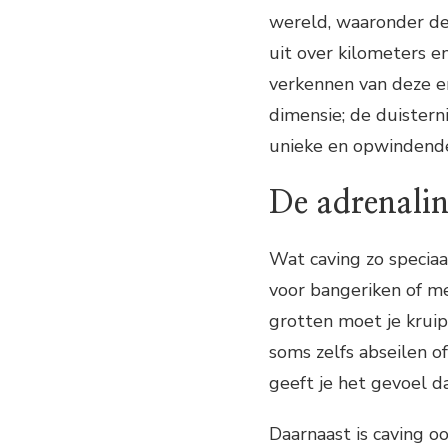
wereld, waaronder de
uit over kilometers e
verkennen van deze e
dimensie; de duistern
unieke en opwindende
De adrenali
Wat caving zo speciaal
voor bangeriken of m
grotten moet je krui
soms zelfs abseilen o
geeft je het gevoel d
Daarnaast is caving o