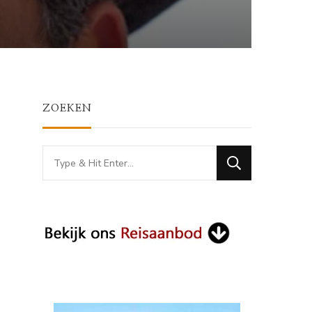
ZOEKEN
Looking
for
Something?