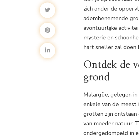
zich onder de oppervl
adembenemende grotte
avontuurlijke activit
mysterie en schoonhei
hart sneller zal doen
Ontdek de v
grond
Malargüe, gelegen in 
enkele van de meest i
grotten zijn ontstaa
van moeder natuur. T
ondergedompeld in ee