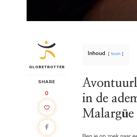
Inhoud
toon
GLOBETROTTER
Avontuurl
SHARE
0
in de ade
Malargüe
Ben je op zoek naar e