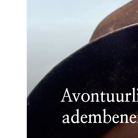
Avontuurli
adembene