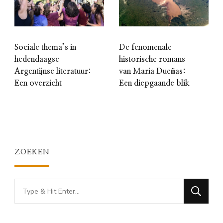
De fenomenale
Sociale thema’s in
historische romans
hedendaagse
van Maria Dueñas:
Argentijnse literatuur:
Een diepgaande blik
Een overzicht
ZOEKEN
Looking
for
Something?