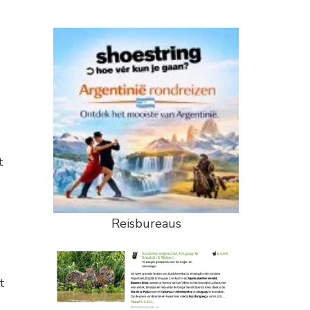
t
Reisbureaus
t