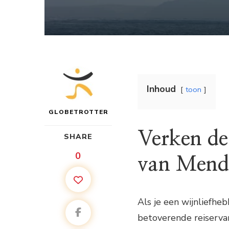
Inhoud
toon
GLOBETROTTER
Verken de
SHARE
0
van Mendo
Als je een wijnliefhe
betoverende reiservar