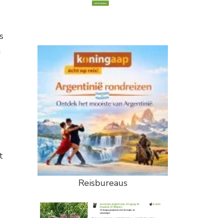
s
n
t
Reisbureaus