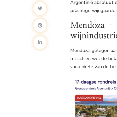
Argentinië absoluut e
prachtige wijngaarden
Mendoza – h
wijnindustri
Mendoza, gelegen aan
misschien wel de belan
van enkele van de bes