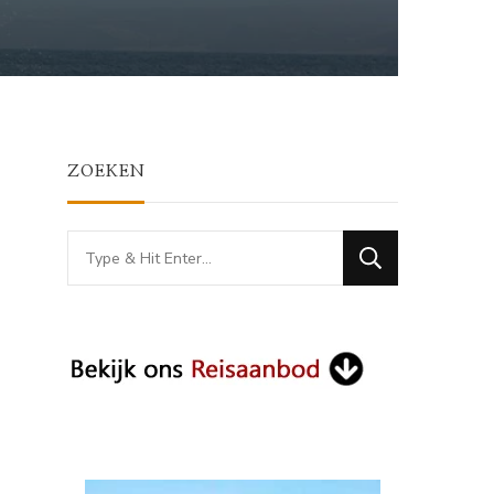
ZOEKEN
Looking
for
Something?