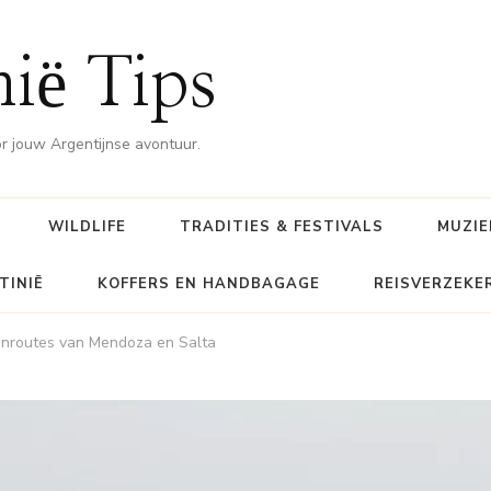
nië Tips
or jouw Argentijnse avontuur.
WILDLIFE
TRADITIES & FESTIVALS
MUZIE
TINIË
KOFFERS EN HANDBAGAGE
REISVERZEKE
jnroutes van Mendoza en Salta