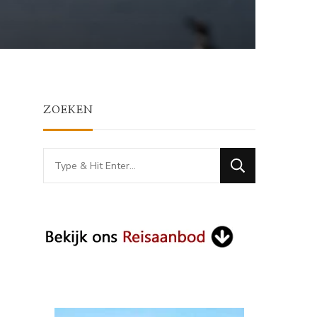
ZOEKEN
Looking
for
Something?