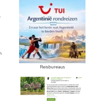
r
n
Reisbureaus