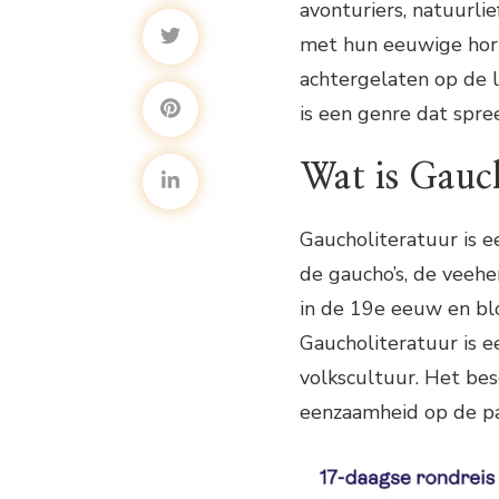
avonturiers, natuurli
met hun eeuwige hori
achtergelaten op de l
is een genre dat spre
Wat is Gauc
Gaucholiteratuur is ee
de gaucho’s, de veeh
in de 19e eeuw en blo
Gaucholiteratuur is e
volkscultuur. Het bes
eenzaamheid op de pa