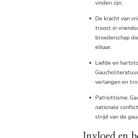
vinden zijn.
De kracht van vr
troost in vriend
broederschap die
elkaar.
Liefde en hartsto
Gaucholiteratuur 
verlangen en tro
Patriottisme: Ga
nationale confli
strijd van de gau
Invloed en b