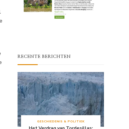
l
e
e
RECENTE BERICHTEN
e
GESCHIEDENIS & POLITIEK
Het Verdrag van Tordesillas: