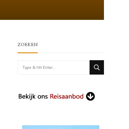
ZOEKEN
Looking
for
Something?