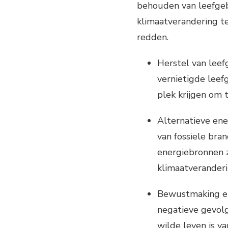
behouden van leefge
klimaatverandering te
redden.
Herstel van lee
vernietigde leef
plek krijgen om t
Alternatieve ene
van fossiele bra
energiebronnen z
klimaatveranderi
Bewustmaking en
negatieve gevolg
wilde leven is v