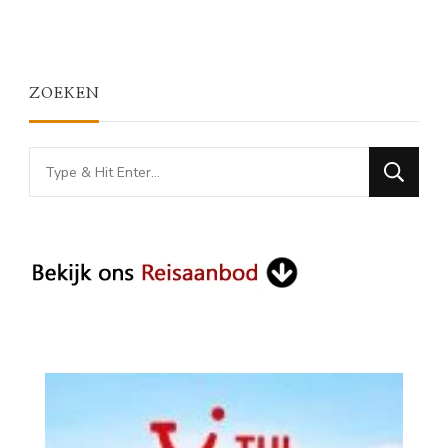
ZOEKEN
Looking
for
Something?