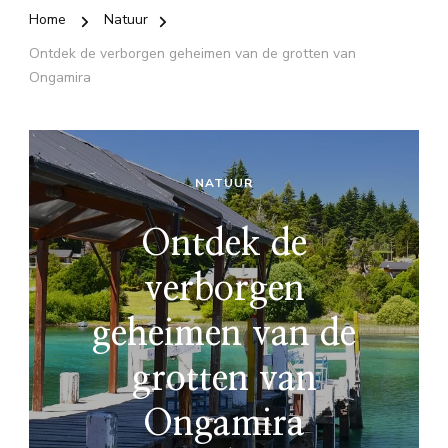
Home
Natuur
Ontdek de verborgen geheimen van de grotten van
Ongamira
NATUUR
Ontdek de
verborgen
geheimen van de
grotten van
Ongamira