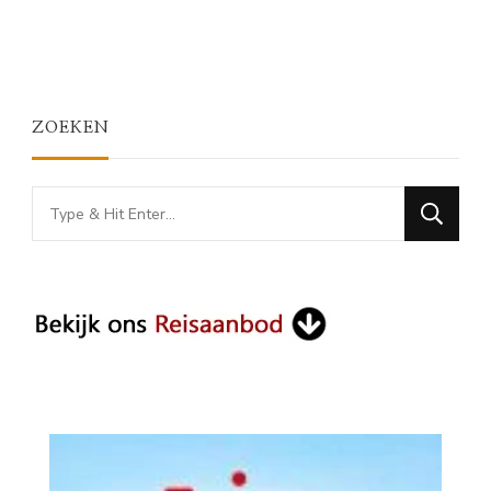
ZOEKEN
Looking
for
Something?