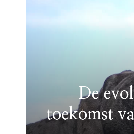
De evol
toekomst va