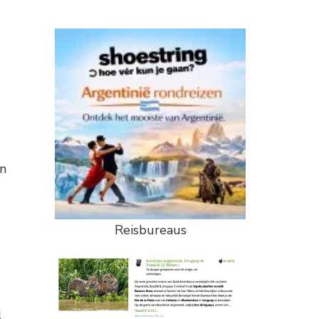
en
Reisbureaus
l