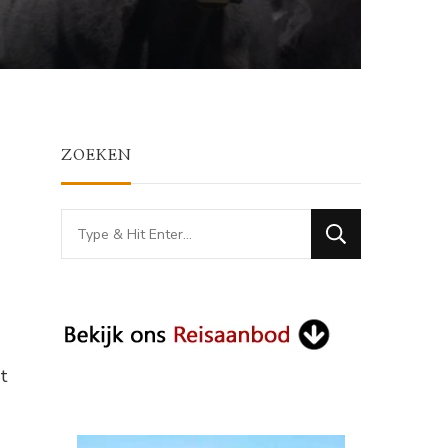
ZOEKEN
Looking
for
Something?
t