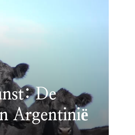
unst: De
n Argentinië