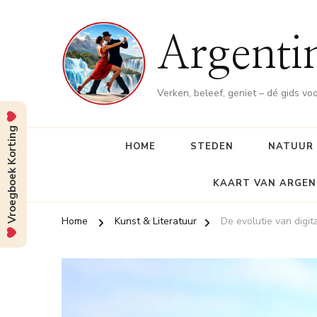
Argenti
Verken, beleef, geniet – dé gids vo
Vroegboek Korting
HOME
STEDEN
NATUUR
KAART VAN ARGEN
Home
Kunst & Literatuur
De evolutie van digi