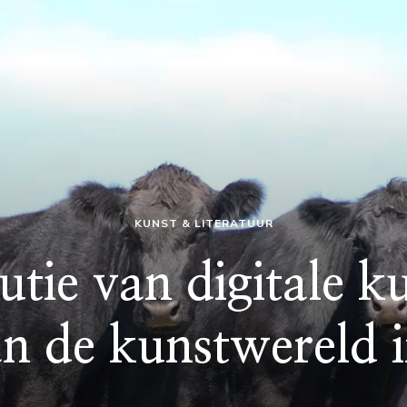
KUNST & LITERATUUR
utie van digitale k
n de kunstwereld i