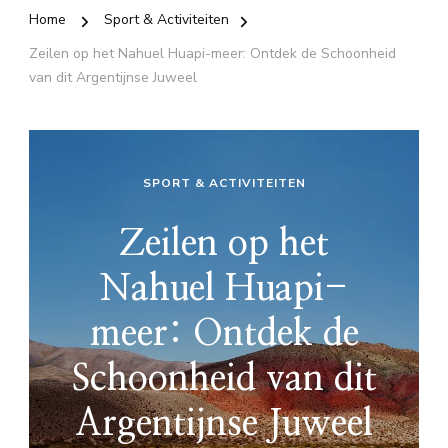
Home
Sport & Activiteiten
Zeilen op het Nahuel Huapi-meer: Ontdek de Schoonheid
van dit Argentijnse Juweel
SPORT & ACTIVITEITEN
Zeilen op het
Nahuel Huapi-
meer: Ontdek de
Schoonheid van dit
Argentijnse Juweel