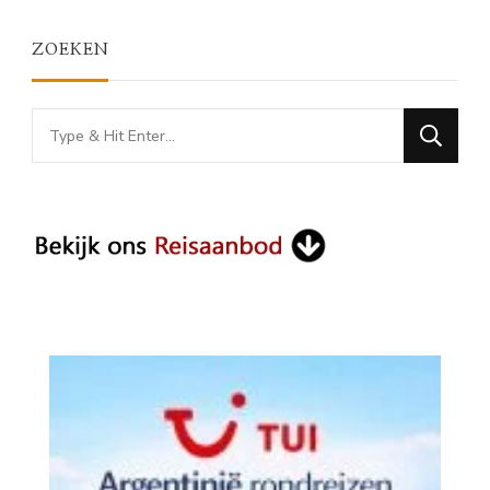
ZOEKEN
Looking
for
Something?