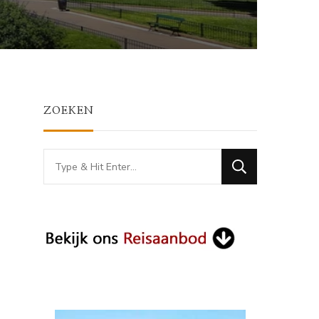
ZOEKEN
Looking
for
Something?