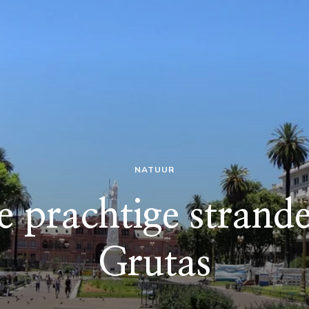
NATUUR
 prachtige strand
Grutas