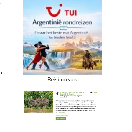
e
n.
Reisbureaus