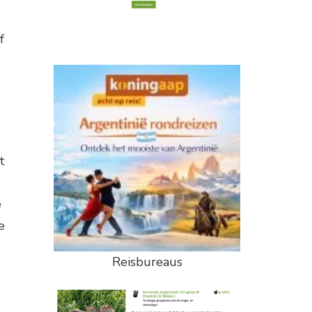
f
t
e
e
Reisbureaus