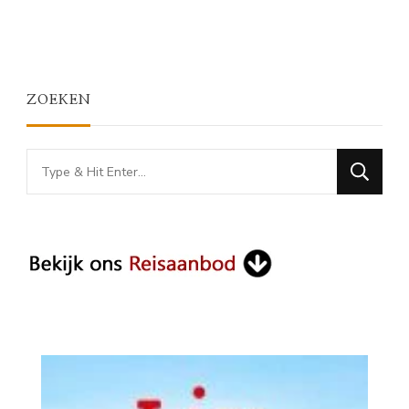
ZOEKEN
Looking
for
Something?