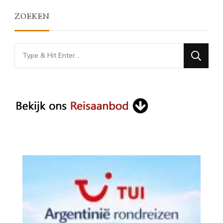
ZOEKEN
Looking
for
Something?