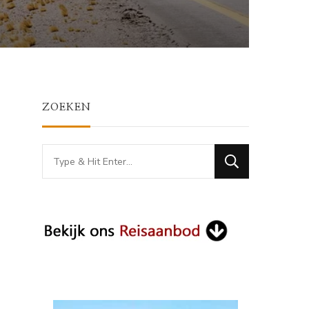
ZOEKEN
Looking
for
Something?