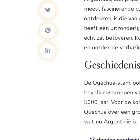
meest fascinerende cu
ontdekken, is die va
heeft een uitzonderli
echt zal betoveren. 
en ontdek de verbazi
Geschiedeni
De Quechua-stam, ook 
bevolkingsgroepen va
5000 jaar. Voor de k
Quechua over een gro
wat nu Argentinië is.