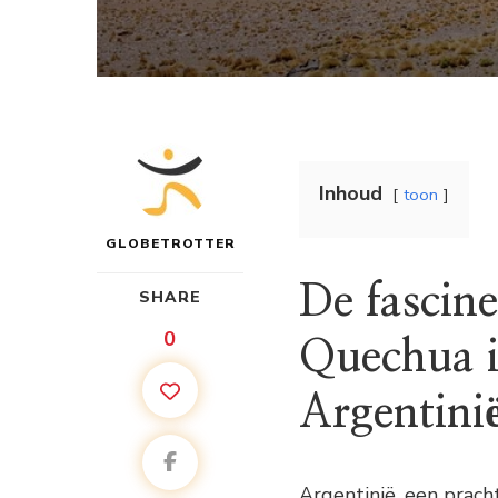
Inhoud
toon
GLOBETROTTER
De fascin
SHARE
0
Quechua i
Argentini
Argentinië, een pracht