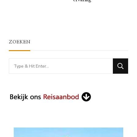
ZOEKEN
Looking
for
Something?