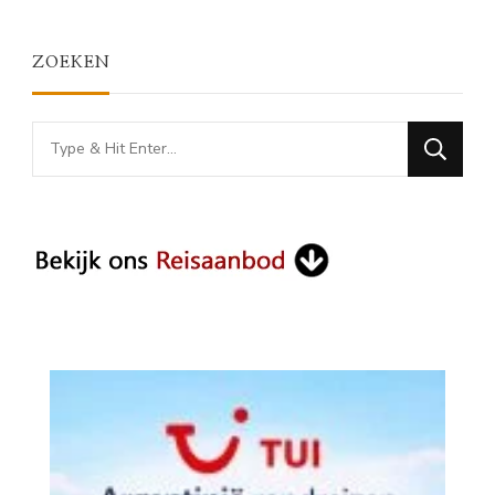
ZOEKEN
Looking
for
Something?