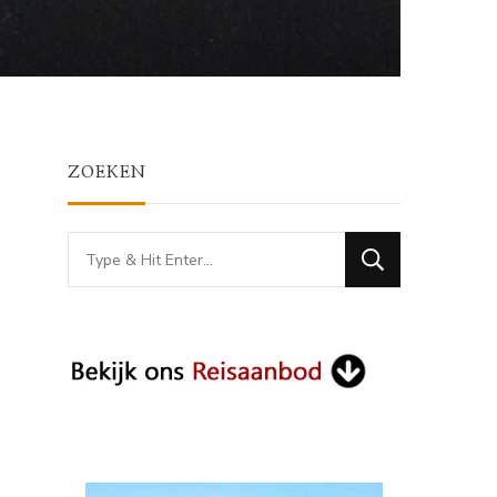
ZOEKEN
Looking
for
Something?