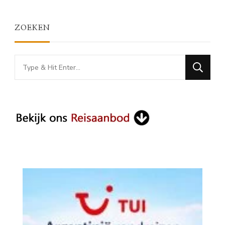
ZOEKEN
Looking
for
Something?