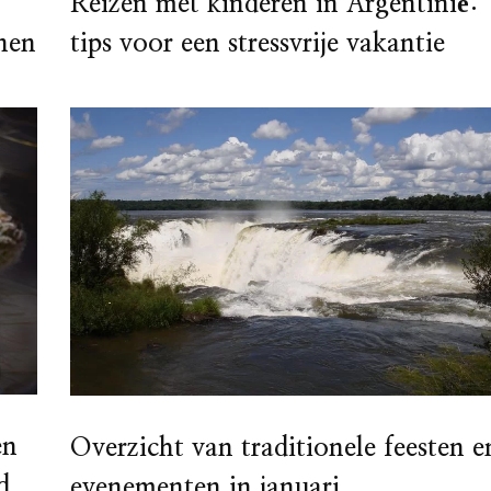
Reizen met kinderen in Argentinië:
tips voor een stressvrije vakantie
nen
en
Overzicht van traditionele feesten e
d
evenementen in januari