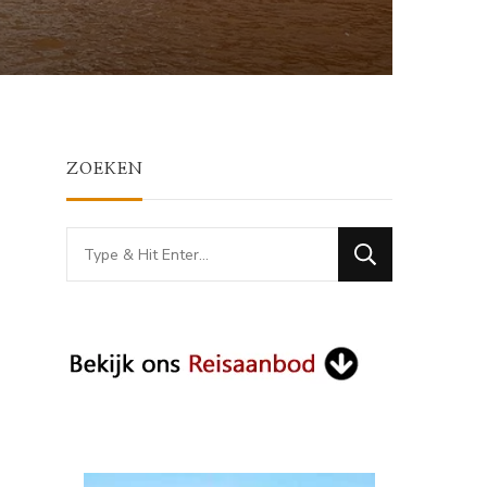
ZOEKEN
Looking
for
Something?