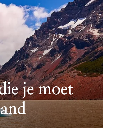
ie je moet
land