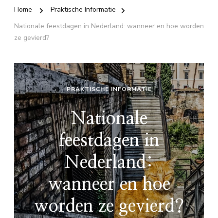
Home
Praktische Informatie
Nationale feestdagen in Nederland: wanneer en hoe worden
ze gevierd?
PRAKTISCHE INFORMATIE
Nationale
feestdagen in
Nederland:
wanneer en hoe
worden ze gevierd?