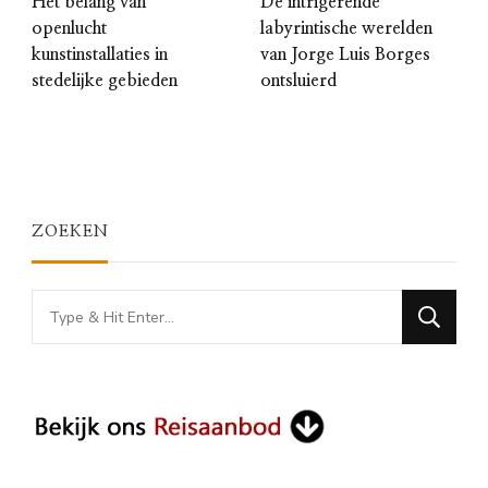
Het belang van
De intrigerende
openlucht
labyrintische werelden
kunstinstallaties in
van Jorge Luis Borges
stedelijke gebieden
ontsluierd
ZOEKEN
Looking
for
Something?