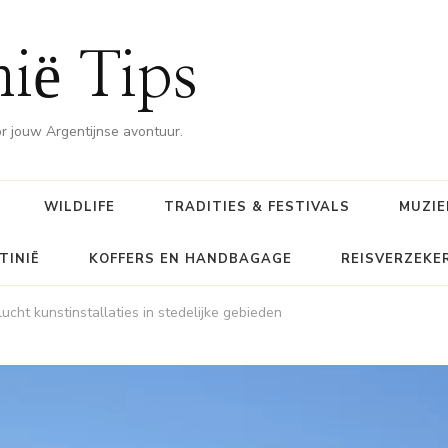
nië Tips
or jouw Argentijnse avontuur.
WILDLIFE
TRADITIES & FESTIVALS
MUZIE
TINIË
KOFFERS EN HANDBAGAGE
REISVERZEKE
cht kunstinstallaties in stedelijke gebieden