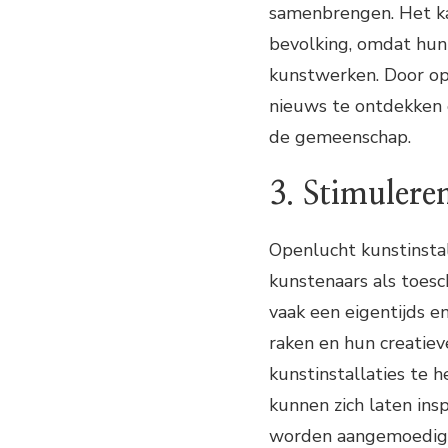
samenbrengen. Het ka
bevolking, omdat hun
kunstwerken. Door open
nieuws te ontdekken 
de gemeenschap.
3. Stimuleren
Openlucht kunstinstal
kunstenaars als toes
vaak een eigentijds 
raken en hun creatie
kunstinstallaties te 
kunnen zich laten in
worden aangemoedigd o