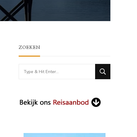
ZOEKEN
Looking
for
Something?