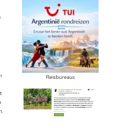
m
n
Reisbureaus
t
n
n.