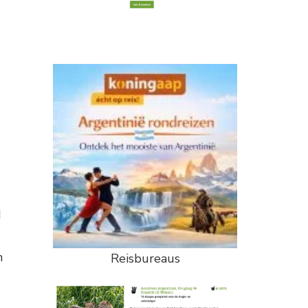
d
n
Reisbureaus