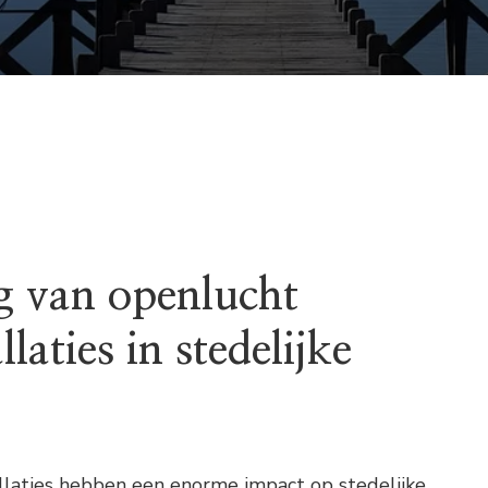
g van openlucht
laties in stedelijke
llaties hebben een enorme impact op stedelijke