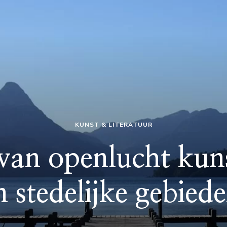
KUNST & LITERATUUR
van openlucht kunst
n stedelijke gebied