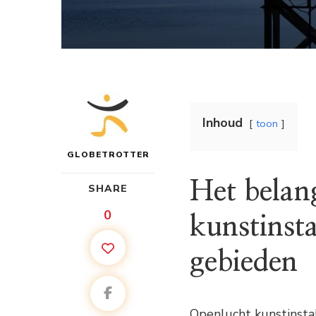
Inhoud
toon
GLOBETROTTER
Het belan
SHARE
0
kunstinstal
gebieden
Openlucht kunstinsta