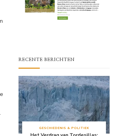
en
RECENTE BERICHTEN
le
.
GESCHIEDENIS & POLITIEK
Het Verdrag van Tordesillas: