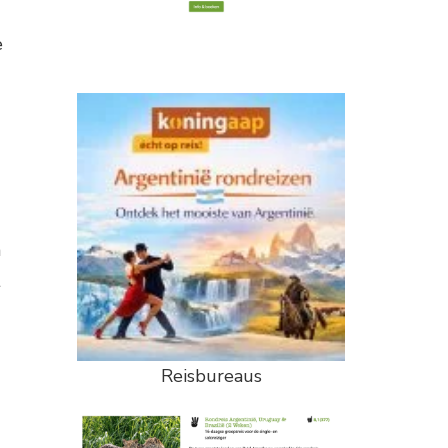
e
n
t
Reisbureaus