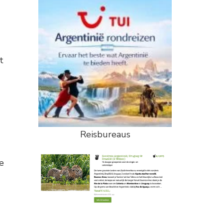
t
Reisbureaus
e