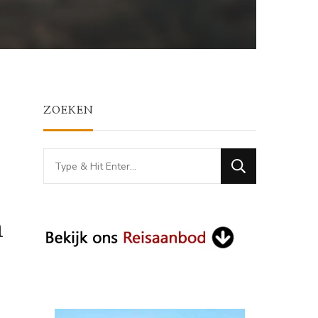
ZOEKEN
Looking
for
Something?
n