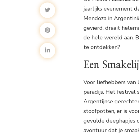
jaarlijks evenement da
Mendoza in Argentinië
gevierd, draait helem
de hele wereld aan. 
te ontdekken?
Een Smakeli
Voor liefhebbers van 
paradijs. Het festival
Argentijnse gerechten
stoofpotten, er is vo
gevulde deeghapjes d
avontuur dat je smaak