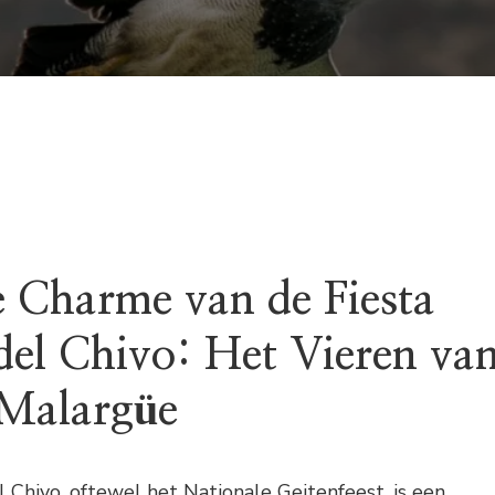
 Charme van de Fiesta
del Chivo: Het Vieren va
 Malargüe
l Chivo, oftewel het Nationale Geitenfeest, is een