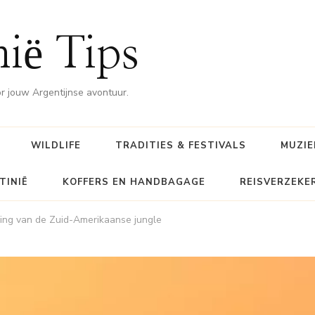
nië Tips
or jouw Argentijnse avontuur.
WILDLIFE
TRADITIES & FESTIVALS
MUZIE
TINIË
KOFFERS EN HANDBAGAGE
REISVERZEKE
ning van de Zuid-Amerikaanse jungle