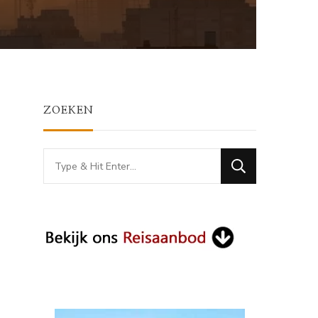
ZOEKEN
Looking
for
Something?