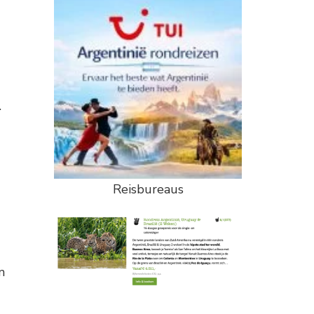
.
Reisbureaus
m