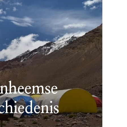
inheemse
chiedenis