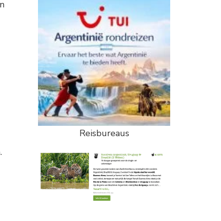
an
Reisbureaus
.