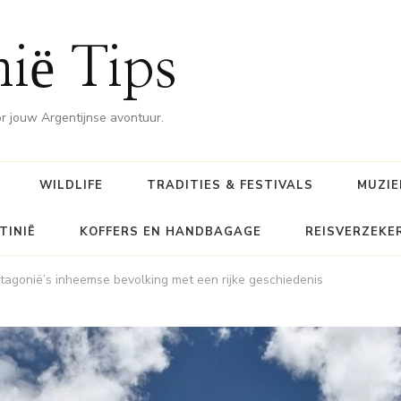
nië Tips
or jouw Argentijnse avontuur.
WILDLIFE
TRADITIES & FESTIVALS
MUZIE
TINIË
KOFFERS EN HANDBAGAGE
REISVERZEKE
agonië’s inheemse bevolking met een rijke geschiedenis