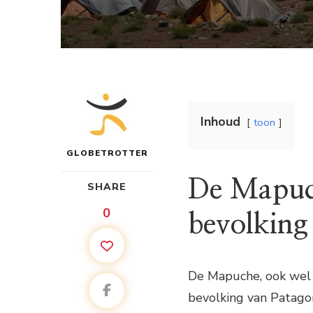
Inhoud
toon
GLOBETROTTER
De Mapuch
SHARE
0
bevolking 
De Mapuche, ook wel 
bevolking van Patagoni