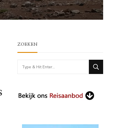
ZOEKEN
Looking
for
Something?
s