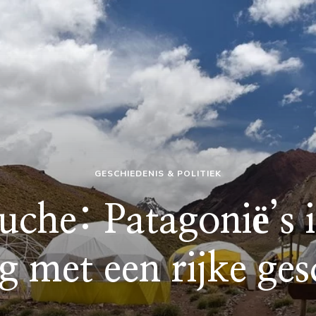
GESCHIEDENIS & POLITIEK
che: Patagonië’s 
g met een rijke ges