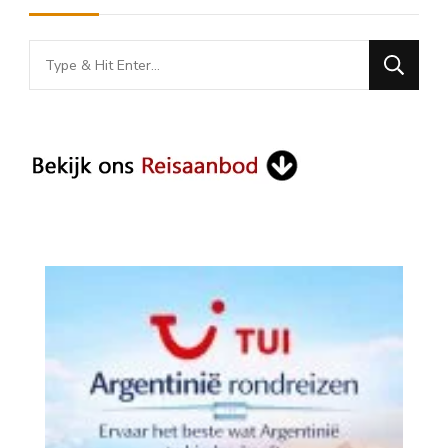
Looking
for
Something?